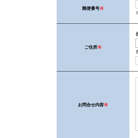
郵便番号
※
ご住所
※
弊社商
お問合せ内容
※
関す