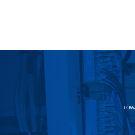
弊社商
関す
TO